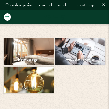
×
Open deze pagina op je mobiel en installeer onze gratis app.
Mijn Verblijf
Reserveringen
Verzoeken indienen
Verbruik